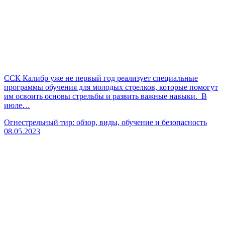
ССК Калибр уже не первый год реализует специальные
программы обучения для молодых стрелков, которые помогут
им освоить основы стрельбы и развить важные навыки. В
июле…
Огнестрельный тир: обзор, виды, обучение и безопасность
08.05.2023