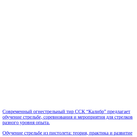
Современный огнестрельный тир ССК “Калибр” предлагает
обучение стрельбе, соревнования и мероприятия для стрелков
разного уровня опыта.
Обучение стрельбе из пистолета: теория, практика и развитие