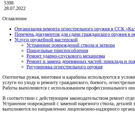
5398
28.07.2022
Оглавление
Организация ремонта огнестрельного оружия в ССК «К
Перечень документов для сдачи гражданского оружия в р
Услуги оружейной мастерской
Устранение повреждений ствола и затвора
Прицельные приспособления
Ремонт ударно-спускового механизма
Ремонт и замена деревянных частей: приклада и ло
Регулировка огнестрельного оружия
Охотничьи ружья, винтовки и карабины используются в услов
услуги по уходу и ремонту гражданского, боевого, огнестрельно
Работы выполняются с использованием профессионального инс
В соответствии с действующим законодательством ремонт отде
Устранение повреждений с заменой нарезного ствола, деталей з
выполняются по направлению лицензионно-надзорного органа