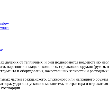
алибр»
емонт
же
иях далеких от тепличных, и они подвергаются воздействию не
го, нарезного и гладкоствольного, стрелкового оружия (ружья, п
трумента и оборудования, качественных запчастей и расходных
льных частей гражданского, служебного или наградного оружия
атвора, ударно-спускового механизма, экстрактора и отражателя 
 Росгвардии.